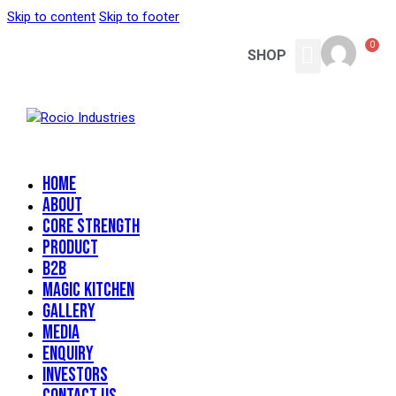
Skip to content
Skip to footer
0
SHOP
CORE STRENGTH
MAGIC KITCHEN
CONTACT US
Home
About
CORE STRENGTH
Product
B2B
Magic Kitchen
GALLERY
MEDIA
ENQUIRY
INVESTORS